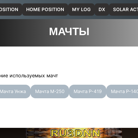
OSITION
HOME POSITION
MY LOG
DX
SOLAR ACT
МАЧТЫ
ание используемых мачт
Мачта Унжа
Мачта М-250
Мачта Р-419
Мачта Р-14